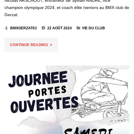
Nicolas ARSCHOOT, entraîneur de Sylvain ANDRE, vice
champion olympique 2024, et coach élite /seniors au BMX club de
Gerzat.
BMXGERZAT63
22 AOÛT 2024
VIE DU CLUB
"NICOLAS
CONTINUE READING
ARSCHOOT
–
COACH
OLYMPIQUE"