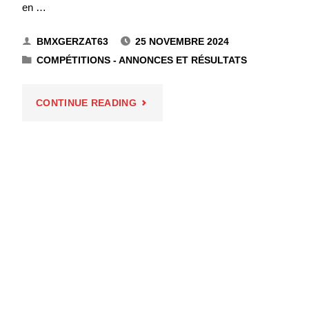
en …
BMXGERZAT63
25 NOVEMBRE 2024
COMPÉTITIONS - ANNONCES ET RÉSULTATS
"COUPE
CONTINUE READING
D’AUTOMNE
DERNIÈRE
MANCHE
–
COURNON
–