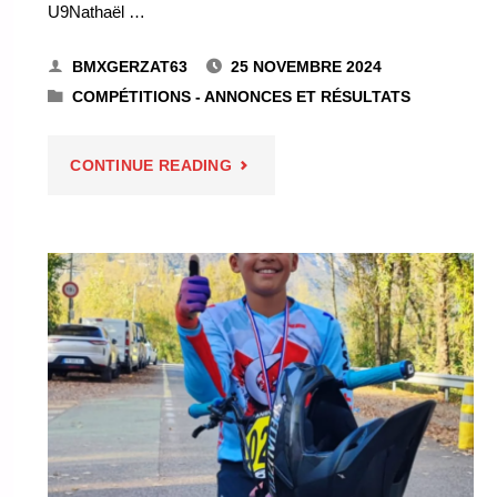
U9Nathaël …
BMXGERZAT63
25 NOVEMBRE 2024
COMPÉTITIONS - ANNONCES ET RÉSULTATS
"CLASSEMENT
CONTINUE READING
GÉNÉRAL
–
COUPE
D’AUTOMNE
2024"