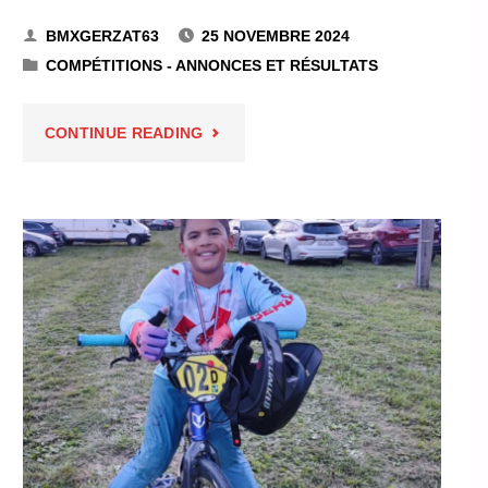
BMXGERZAT63
25 NOVEMBRE 2024
COMPÉTITIONS - ANNONCES ET RÉSULTATS
"INDOOR
CONTINUE READING
D’AVIGNON
9
ET
10
NOVEMBRE
2024"