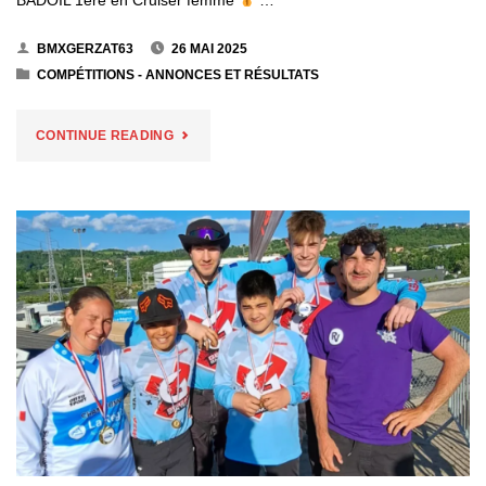
BADOIL 1ère en Cruiser femme
…
BMXGERZAT63
26 MAI 2025
COMPÉTITIONS - ANNONCES ET RÉSULTATS
"COUPE
CONTINUE READING
D’AUVERGNE
2025
5ÈME
MANCHE
–
ORCINES
–
GERZAT