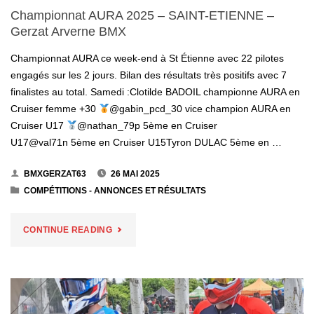
Championnat AURA 2025 – SAINT-ETIENNE –
ARVERNE
Gerzat Arverne BMX
BMX"
Championnat AURA ce week-end à St Étienne avec 22 pilotes
engagés sur les 2 jours. Bilan des résultats très positifs avec 7
finalistes au total. Samedi :Clotilde BADOIL championne AURA en
Cruiser femme +30
@gabin_pcd_30 vice champion AURA en
Cruiser U17
@nathan_79p 5ème en Cruiser
U17@val71n 5ème en Cruiser U15Tyron DULAC 5ème en …
BMXGERZAT63
26 MAI 2025
COMPÉTITIONS - ANNONCES ET RÉSULTATS
"CHAMPIONNAT
CONTINUE READING
AURA
2025
–