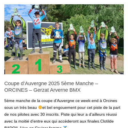
PUY
DE
DÔME
–
DIMANCHE
22/06/2025
–
Coupe d’Auvergne 2025 5ème Manche –
GERZAT"
ORCINES – Gerzat Arverne BMX
5ème manche de la coupe d’Auvergne ce week-end à Orcines
sous un très beau
et bel engouement pour cet piste de la part
de nos pilotes avec 30 inscrits. Piste qui leur a d’ailleurs réussi
avec la moitié d’entre eux qui accèderont aux finales.Clotilde