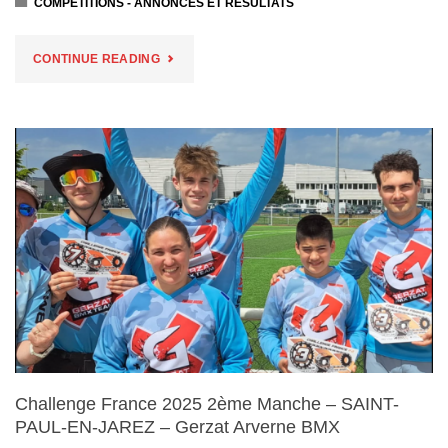
COMPÉTITIONS - ANNONCES ET RÉSULTATS
"COUPE
CONTINUE READING
D’EUROPE
MANCHES
5
&
6
–
LEMPDES
–
Challenge France 2025 2ème Manche – SAINT-
GERZAT
PAUL-EN-JAREZ – Gerzat Arverne BMX