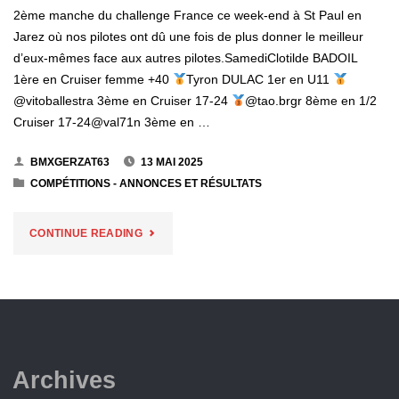
ARVERNE
2ème manche du challenge France ce week-end à St Paul en
Jarez où nos pilotes ont dû une fois de plus donner le meilleur
BMX"
d’eux-mêmes face aux autres pilotes.SamediClotilde BADOIL
1ère en Cruiser femme +40
Tyron DULAC 1er en U11
@vitoballestra 3ème en Cruiser 17-24
@tao.brgr 8ème en 1/2
Cruiser 17-24@val71n 3ème en …
BMXGERZAT63
13 MAI 2025
COMPÉTITIONS - ANNONCES ET RÉSULTATS
"CHALLENGE
CONTINUE READING
FRANCE
2025
2ÈME
Archives
MANCHE